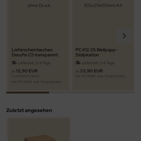
Lieferscheintaschen
PC K12.05 Wellpapp-
Docufix C5 transparent
Stülpkarton
ohne Druck
305x215x50mm A4
Lieferzeit:
3-4 Tage
Lieferzeit:
3-4 Tage
13,90 EUR
33,90 EUR
ab
ab
0,06 EUR pro Stück
inkl. 19 % MwSt. zzgl.
Versandkosten
i
inkl. 19 % MwSt. zzgl.
Versandkosten
Zuletzt angesehen