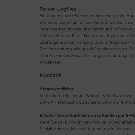
 2-WELLIG 100-499MM
Server-Logfiles
Sie können unsere Webseiten besuchen, ohne Ang
 2-WELLIG 500-699MM
Bei jedem Zugriff auf unsere Website werden an un
Ihren Internet Browser übermittelt und in Protokol
 2-WELLIG 700-1200
Daten gehören z.B. der Name der aufgerufenen Seit
übertragene Datenmenge und der anfragende Prov
Die Verarbeitung erfolgt auf Grundlage des Art. 6
Interesse an der Gewährleistung eines störungsfre
Angebotes.
Kontakt
Verantwortlicher
Kontaktieren Sie uns auf Wunsch. Verantwortlicher 
93464 Tiefenbach Deutschland, 09673-9141341, 
Initiativ-Kontaktaufnahme des Kunden per E-Ma
Wenn Sie per E-Mail initiativ mit uns in Geschäft
E-Mail-Adresse, Nachrichtentext) nur in dem von 