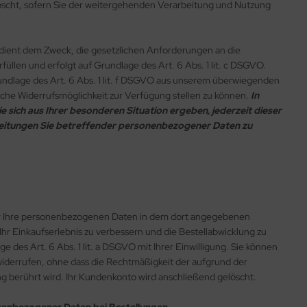
scht, sofern Sie der weitergehenden Verarbeitung und Nutzung
dient dem Zweck, die gesetzlichen Anforderungen an die
füllen und erfolgt auf Grundlage des Art. 6 Abs. 1 lit. c DSGVO.
ndlage des Art. 6 Abs. 1 lit. f DSGVO aus unserem überwiegenden
iche Widerrufsmöglichkeit zur Verfügung stellen zu können.
In
e sich aus Ihrer besonderen Situation ergeben, jederzeit dieser
rbeitungen Sie betreffender personenbezogener Daten zu
ir Ihre personenbezogenen Daten in dem dort angegebenen
r Einkaufserlebnis zu verbessern und die Bestellabwicklung zu
e des Art. 6 Abs. 1 lit. a DSGVO mit Ihrer Einwilligung. Sie können
s widerrufen, ohne dass die Rechtmäßigkeit der aufgrund der
ng berührt wird. Ihr Kundenkonto wird anschließend gelöscht.