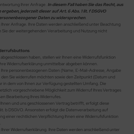
antwortung Ihrer Anfrage.
In diesem Fall haben Sie das Recht, aus
ergeben, jederzeit dieser auf Art. 6 Abs. 1 lit. f DSGVO
personenbezogener Daten zu widersprechen
.
g Ihrer Anfrage. Ihre Daten werden anschließend unter Beachtung
rn Sie der weitergehenden Verarbeitung und Nutzung nicht
iderrufsbuttons
abgeschlossen haben, stellen wir Ihnen eine Widerrufsfunktion
 Ihre Widerrufserklärung unmittelbar abgeben können.
ir Ihre personenbezogenen Daten (Name, E-Mail-Adresse, Angabe
ls, den Sie widerrufen möchten sowie den Zeitpunkt (Datum und
ur in dem von Ihnen zur Verfügung gestellten Umfang. Die
tzlich vorgeschriebene Möglichkeit zum Widerruf Ihres Vertrages
ßen Bearbeitung Ihres Widerrufes.
hnen und uns geschlossenen Vertrag betrifft, erfolgt diese
 lit. b DSGVO. Ansonsten erfolgt die Datenverarbeitung auf
lung einer rechtlichen Verpflichtung Ihnen eine Widerrufsfunktion
n.
g Ihrer Widerrufserklärung. Ihre Daten werden anschließend unter