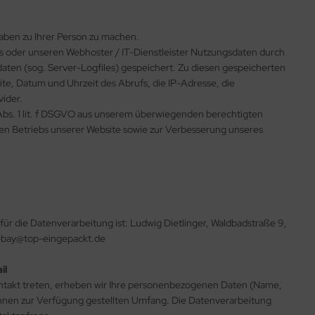
aben zu Ihrer Person zu machen.
s oder unseren Webhoster / IT-Dienstleister Nutzungsdaten durch
ldaten (sog. Server-Logfiles) gespeichert. Zu diesen gespeicherten
e, Datum und Uhrzeit des Abrufs, die IP-Adresse, die
ider.
 Abs. 1 lit. f DSGVO aus unserem überwiegenden berechtigten
ien Betriebs unserer Website sowie zur Verbesserung unseres
für die Datenverarbeitung ist: Ludwig Dietlinger, Waldbadstraße 9,
ebay@top-eingepackt.de
il
skontakt treten, erheben wir Ihre personenbezogenen Daten (Name,
Ihnen zur Verfügung gestellten Umfang. Die Datenverarbeitung