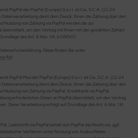
st PayPal der PayPal (Europe) S.à.r.l. et Cie, S.C.A. (22-24
e Datenverarbeitung dient dem Zweck, Ihnen die Zahlung über den
nd Nutzung von Zahlung via PayPal werden die zur
 übermittelt, um den Vertrag mit Ihnen mit der gewählten Zahlart
Grundlage des Art. 6 Abs. 1 lit. b DSGVO.
Datenschutzerklärung. Diese finden Sie unter
y-full
st PayPal Plus der PayPal (Europe) S.à.r.l. et Cie, S.C.A. (22-24
e Datenverarbeitung dient dem Zweck, Ihnen die Zahlung über den
d Nutzung von Zahlung via PayPal, Kreditkarte via PayPal,
cklung erforderlichen Daten an PayPal übermittelt, um den Vertrag
en. Diese Verarbeitung erfolgt auf Grundlage des Art. 6 Abs. 1 lit.
al, Lastschrift via PayPal behält sich PayPal das Recht vor, ggf.
statistischer Verfahren unter Nutzung von Auskunfteien