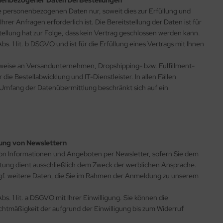
nenbezogener Daten bei Bestellungen
re personenbezogenen Daten nur, soweit dies zur Erfüllung und
rer Anfragen erforderlich ist. Die Bereitstellung der Daten ist für
tellung hat zur Folge, dass kein Vertrag geschlossen werden kann.
s. 1 lit. b DSGVO und ist für die Erfüllung eines Vertrags mit Ihnen
lsweise an Versandunternehmen, Dropshipping- bzw. Fulfillment-
 die Bestellabwicklung und IT-Dienstleister. In allen Fällen
r Umfang der Datenübermittlung beschränkt sich auf ein
ung von Newslettern
on Informationen und Angeboten per Newsletter, sofern Sie dem
tung dient ausschließlich dem Zweck der werblichen Ansprache.
ggf. weitere Daten, die Sie im Rahmen der Anmeldung zu unserem
s. 1 lit. a DSGVO mit Ihrer Einwilligung. Sie können die
echtmäßigkeit der aufgrund der Einwilligung bis zum Widerruf