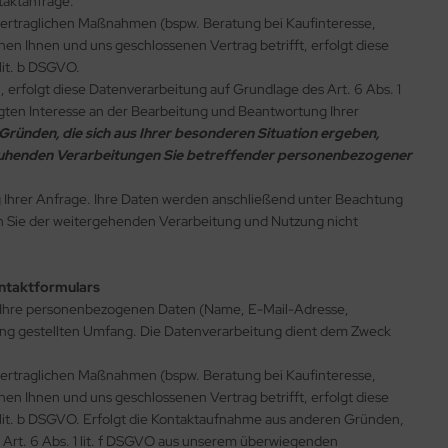
taktanfrage.
rtraglichen Maßnahmen (bspw. Beratung bei Kaufinteresse,
hen Ihnen und uns geschlossenen Vertrag betrifft, erfolgt diese
lit. b DSGVO.
erfolgt diese Datenverarbeitung auf Grundlage des Art. 6 Abs. 1
ten Interesse an der Bearbeitung und Beantwortung Ihrer
 Gründen, die sich aus Ihrer besonderen Situation ergeben,
O beruhenden Verarbeitungen Sie betreffender personenbezogener
g Ihrer Anfrage. Ihre Daten werden anschließend unter Beachtung
rn Sie der weitergehenden Verarbeitung und Nutzung nicht
ontaktformulars
r Ihre personenbezogenen Daten (Name, E-Mail-Adresse,
ung gestellten Umfang. Die Datenverarbeitung dient dem Zweck
rtraglichen Maßnahmen (bspw. Beratung bei Kaufinteresse,
hen Ihnen und uns geschlossenen Vertrag betrifft, erfolgt diese
 lit. b DSGVO. Erfolgt die Kontaktaufnahme aus anderen Gründen,
 Art. 6 Abs. 1 lit. f DSGVO aus unserem überwiegenden