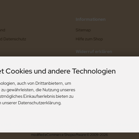
Informationen
and
Sitemap
nd Datenschutz
Hilfe zum Shop
Widerruf erklären
t Cookies und andere Technologien
 & Widerrufsformular
ologien, auch von Drittanbietern, um
e zu gewährleisten, die Nutzung unseres
ungen
stmögliches Einkaufserlebnis bieten zu
ungen
in unserer Datenschutzerklärung.
tzl. MwSt. zzgl.
Versandkosten
. Die durchgestrichenen Preise entsprechen dem bisherigen Preis
Top Eingepackt © 2026 | Template © 2009-2026 by modified eCommerce Shopsoftware
mod
ified eCommerce Shopsoftware © 2009-2026