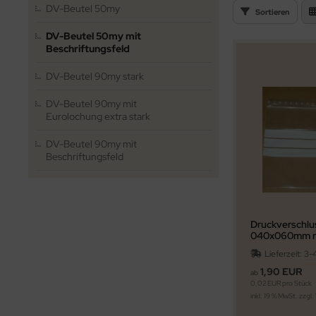
DV-Beutel 50my
 2-WELLIG 100-499MM
Sortieren
DV-Beutel 50my mit
 2-WELLIG 500-699MM
Beschriftungsfeld
 2-WELLIG 700-1200
DV-Beutel 90my stark
DV-Beutel 90my mit
Eurolochung extra stark
DV-Beutel 90my mit
Beschriftungsfeld
Druckverschlu
040x060mm m
Beschriftungs
Lieferzeit:
3-
1,90 EUR
ab
0,02 EUR pro Stück
inkl. 19 % MwSt. zzgl.