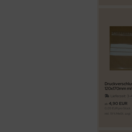
Druckverschlu
120x170mm mi
Beschriftungs
Lieferzeit:
3-
4,90 EUR
ab
0,05 EUR pro Stück
inkl. 19 % MwSt. zzgl.