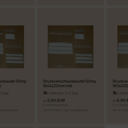
ssbeutel 50my
Druckverschlussbeutel 50my
Druckve
t
160x220mm mit
180x25
feld
Beschriftungsfeld
Beschri
4 Tage
Lieferzeit:
3-4 Tage
Liefer
5,90 EUR
6,90 
ab
ab
0,06 EUR pro Stück
0,07 EUR pr
Versandkosten
inkl. 19 % MwSt. zzgl.
Versandkosten
inkl. 19 % M