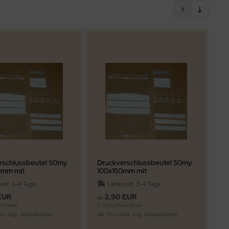
1
rschlussbeutel 50my
Druckverschlussbeutel 50my
0mm mit
100x150mm mit
ftungsfeld
Beschriftungsfeld
zeit:
3-4 Tage
Lieferzeit:
3-4 Tage
EUR
3,90 EUR
ab
o Stück
0,04 EUR pro Stück
wSt. zzgl.
Versandkosten
inkl. 19 % MwSt. zzgl.
Versandkosten