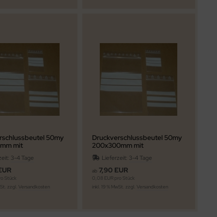
rschlussbeutel 50my
Druckverschlussbeutel 50my
0mm mit
200x300mm mit
ftungsfeld
Beschriftungsfeld
zeit:
3-4 Tage
Lieferzeit:
3-4 Tage
EUR
7,90 EUR
ab
o Stück
0,08 EUR pro Stück
wSt. zzgl.
Versandkosten
inkl. 19 % MwSt. zzgl.
Versandkosten