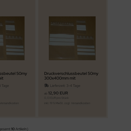
ssbeutel 50my
Druckverschlussbeutel 50my
it
300x400mm mit
feld
Beschriftungsfeld
4 Tage
Lieferzeit:
3-4 Tage
12,90 EUR
ab
0,13 EUR pro Stück
Versandkosten
inkl. 19 % MwSt. zzgl.
Versandkosten
sgesamt
10
Artikeln)