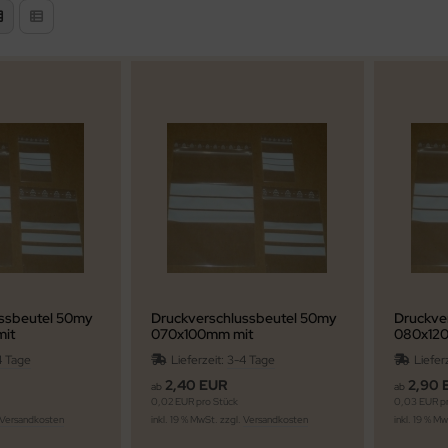
ssbeutel 50my
Druckverschlussbeutel 50my
Druckve
it
070x100mm mit
080x12
feld
Beschriftungsfeld
Beschri
4 Tage
Lieferzeit:
3-4 Tage
Liefer
2,40 EUR
2,90 
ab
ab
0,02 EUR pro Stück
0,03 EUR pr
Versandkosten
inkl. 19 % MwSt. zzgl.
Versandkosten
inkl. 19 % M