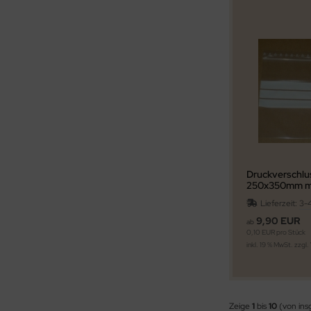
Druckverschlu
250x350mm m
Beschriftungs
Lieferzeit:
3-
9,90 EUR
ab
0,10 EUR pro Stück
inkl. 19 % MwSt. zzgl.
Zeige
1
bis
10
(von in