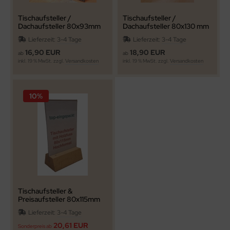
Tischaufsteller /
Tischaufsteller /
Dachaufsteller 80x93mm
Dachaufsteller 80x130 mm
Hochformat
Hochformat
Lieferzeit:
3-4 Tage
Lieferzeit:
3-4 Tage
16,90 EUR
18,90 EUR
ab
ab
inkl. 19 % MwSt. zzgl.
Versandkosten
inkl. 19 % MwSt. zzgl.
Versandkosten
10%
Tischaufsteller &
Preisaufsteller 80x115mm
Hochformat mit
Lieferzeit:
3-4 Tage
Buchenholz-Fuß
20,61 EUR
Sonderpreis ab