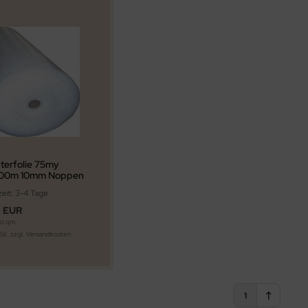
terfolie 75my
100m 10mm Noppen
zeit:
3-4 Tage
0 EUR
ro qm
wSt. zzgl.
Versandkosten
1