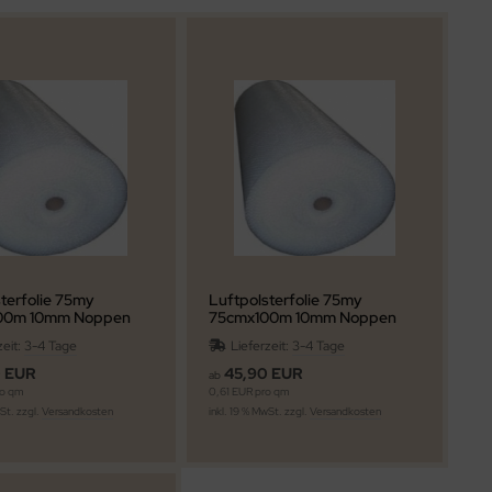
terfolie 75my
Luftpolsterfolie 75my
00m 10mm Noppen
75cmx100m 10mm Noppen
zeit:
3-4 Tage
Lieferzeit:
3-4 Tage
0 EUR
45,90 EUR
ab
ro qm
0,61 EUR pro qm
wSt. zzgl.
Versandkosten
inkl. 19 % MwSt. zzgl.
Versandkosten