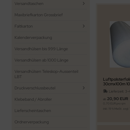
Versandtaschen
 2-WELLIG 100-499MM
Maxibriefkarton Grossbrief
 2-WELLIG 500-699MM
Faltkarton
 2-WELLIG 700-1200
Kalenderverpackung
Versandhülsen bis 999 Länge
Versandhülsen ab 1000 Länge
Versandhülsen Teleskop-Aussenteil
LBT
Luftpolsterfo
30cmx100m 1
Druckverschlussbeutel
Lieferzeit:
3-
20,90 EUR
Klebeband / Abroller
ab
0,70 EUR pro qm
inkl. 19 % MwSt. zzgl.
Lieferscheintaschen
Ordnerverpackung