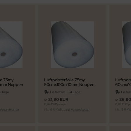
lie 75my
Luftpolsterfolie 75my
Luftpols
0mm Noppen
50cmx100m 10mm Noppen
60cmx1
4 Tage
Lieferzeit:
3-4 Tage
Liefer
31,90 EUR
36,9
ab
ab
0,64 EUR pro qm
0,62 EUR p
Versandkosten
inkl. 19 % MwSt. zzgl.
Versandkosten
inkl. 19 % M