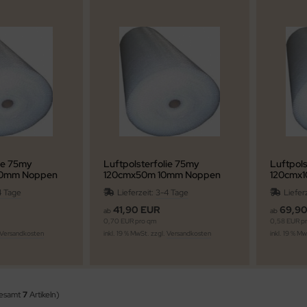
lie 75my
Luftpolsterfolie 75my
Luftpols
10mm Noppen
120cmx50m 10mm Noppen
120cmx
4 Tage
Lieferzeit:
3-4 Tage
Liefer
41,90 EUR
69,9
ab
ab
0,70 EUR pro qm
0,58 EUR p
Versandkosten
inkl. 19 % MwSt. zzgl.
Versandkosten
inkl. 19 % M
gesamt
7
Artikeln)