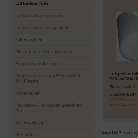
Luftpolsterfolie
Luftpolstertaschen weiss
Luftpolstertaschen goldgelb
Faltentaschen
Musterbeutel-Versandtaschen
Papprückwandtaschen
Luftpolsterfo
Flaschenverpackung Weinbox Multi
100cmx100m 
für 1 Flasche
Lieferzeit:
3-
Kopierpapier
58,90 EUR
ab
0,59 EUR pro qm
Packseide / Packpapier SpeedMan
inkl. 19 % MwSt. zzgl.
Box
Rollenwellpappe
Zeige
1
bis
7
(von ins
Stretchfolie