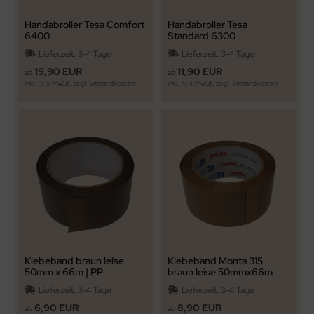
Handabroller Tesa Comfort
Handabroller Tesa
6400
Standard 6300
Lieferzeit:
3-4 Tage
Lieferzeit:
3-4 Tage
19,90 EUR
11,90 EUR
ab
ab
inkl. 19 % MwSt. zzgl.
Versandkosten
inkl. 19 % MwSt. zzgl.
Versandkosten
Klebeband braun leise
Klebeband Monta 315
50mm x 66m | PP
braun leise 50mmx66m
Packband geräuscharm
Naturkautschukkleber
Lieferzeit:
3-4 Tage
Lieferzeit:
3-4 Tage
lösungsmittelfrei |
Paketklebeband ab 3 Stk.
6,90 EUR
8,90 EUR
ab
ab