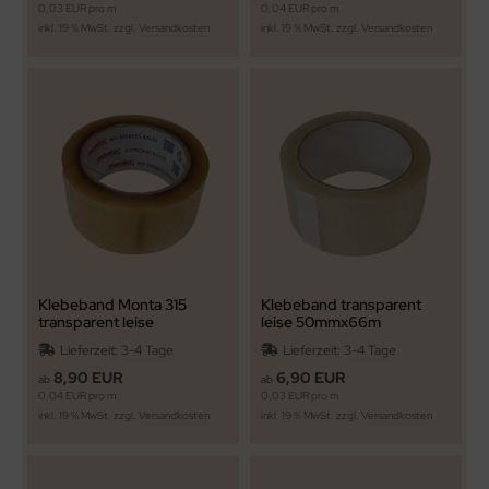
0,03 EUR pro m
0,04 EUR pro m
inkl. 19 % MwSt. zzgl.
Versandkosten
inkl. 19 % MwSt. zzgl.
Versandkosten
Klebeband Monta 315
Klebeband transparent
transparent leise
leise 50mmx66m
50mmx66m
Lieferzeit:
3-4 Tage
Lieferzeit:
3-4 Tage
Naturkautschukkleber
8,90 EUR
6,90 EUR
ab
ab
0,04 EUR pro m
0,03 EUR pro m
inkl. 19 % MwSt. zzgl.
Versandkosten
inkl. 19 % MwSt. zzgl.
Versandkosten