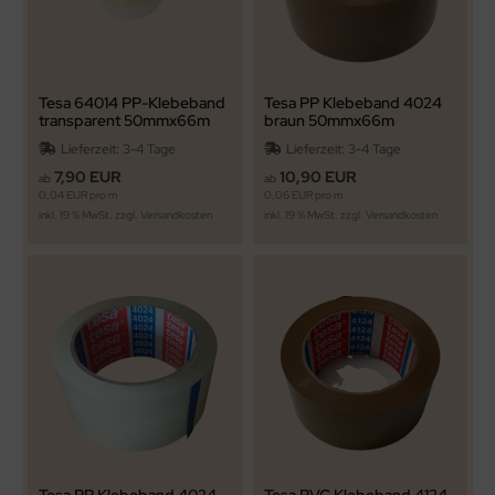
Tesa 64014 PP-Klebeband
Tesa PP Klebeband 4024
transparent 50mmx66m
braun 50mmx66m
Lieferzeit:
3-4 Tage
Lieferzeit:
3-4 Tage
7,90 EUR
10,90 EUR
ab
ab
0,04 EUR pro m
0,06 EUR pro m
inkl. 19 % MwSt. zzgl.
Versandkosten
inkl. 19 % MwSt. zzgl.
Versandkosten