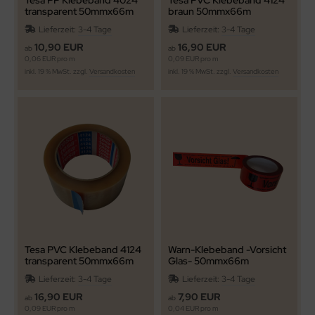
Tesa PP Klebeband 4024
Tesa PVC Klebeband 4124
transparent 50mmx66m
braun 50mmx66m
Lieferzeit:
3-4 Tage
Lieferzeit:
3-4 Tage
10,90 EUR
16,90 EUR
ab
ab
0,06 EUR pro m
0,09 EUR pro m
inkl. 19 % MwSt. zzgl.
Versandkosten
inkl. 19 % MwSt. zzgl.
Versandkosten
Tesa PVC Klebeband 4124
Warn-Klebeband -Vorsicht
transparent 50mmx66m
Glas- 50mmx66m
Lieferzeit:
3-4 Tage
Lieferzeit:
3-4 Tage
16,90 EUR
7,90 EUR
ab
ab
0,09 EUR pro m
0,04 EUR pro m