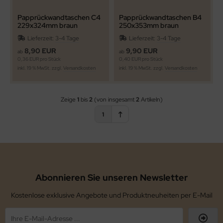
Papprückwandtaschen C4
Papprückwandtaschen B4
229x324mm braun
250x353mm braun
Lieferzeit:
3-4 Tage
Lieferzeit:
3-4 Tage
8,90 EUR
9,90 EUR
ab
ab
0,36 EUR pro Stück
0,40 EUR pro Stück
inkl. 19 % MwSt. zzgl.
Versandkosten
inkl. 19 % MwSt. zzgl.
Versandkosten
Zeige
1
bis
2
(von insgesamt
2
Artikeln)
1
Abonnieren Sie unseren Newsletter
Kostenlose exklusive Angebote und Produktneuheiten per E-Mail