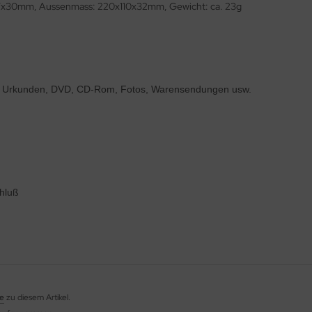
7x30mm, Aussenmass: 220x110x32mm, Gewicht: ca. 23g
der, Urkunden, DVD, CD-Rom, Fotos, Warensendungen usw.
chluß
e
zu diesem Artikel.