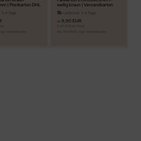
mm | Postkarton DHL
wellig braun | Versandkarton
x 
Post Warensendung
DHL Päckchen S Pluspäckchen |
:
3-4 Tage
Lieferzeit:
3-4 Tage
ung | ab 25 Stk.
ab 25 Stk. Staffelpreise
se
R
9,90 EUR
ab
ab
ück
0,40 EUR pro Stück
ink
zzgl.
Versandkosten
inkl. 19 % MwSt. zzgl.
Versandkosten