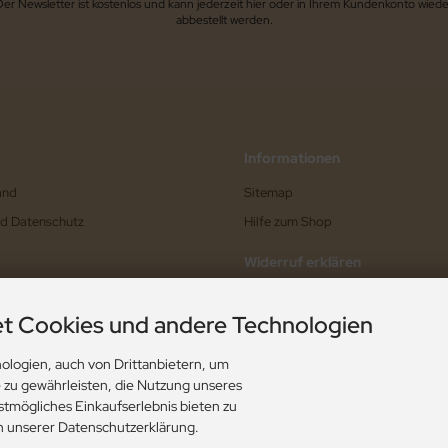
Der Newsletter ist kostenlos und kann jederzeit hier oder in Ihrem Kundenkonto wiede
abbestellt werden.
Informationen
and
Sitemap
nd Datenschutz
Hilfe zum Shop
Widerruf erklären
t Cookies und andere Technologien
 & Widerrufsformular
ologien, auch von Drittanbietern, um
e zu gewährleisten, die Nutzung unseres
ungen
stmögliches Einkaufserlebnis bieten zu
ungen
in unserer Datenschutzerklärung.