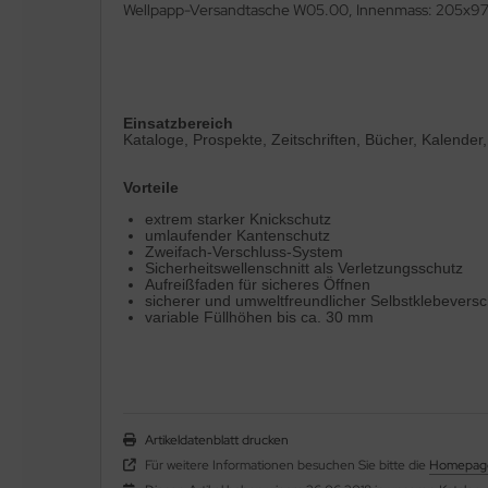
Wellpapp-Versandtasche W05.00, Innenmass: 205x9
Einsatzbereich
Kataloge, Prospekte, Zeitschriften, Bücher, Kalen
Vorteile
extrem starker Knickschutz
umlaufender Kantenschutz
Zweifach-Verschluss-System
Sicherheitswellenschnitt als Verletzungsschutz
Aufreißfaden für sicheres Öffnen
sicherer und umweltfreundlicher Selbstklebevers
variable Füllhöhen bis ca. 30 mm
Artikeldatenblatt drucken
Für weitere Informationen besuchen Sie bitte die
Homepag