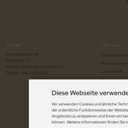
Kontakt
Mehr über...
top-eingepackt.de
Zahlung & Vers
Waldbadstr. 2
Privatsphäre u
93464 Tiefenbach Deutschland
Unsere AGB
Telefon: 09673/9141341
Impressum
Kontakt
Diese Webseite verwende
Widerrufsrecht
Wir verwenden Cookies und ähnliche Techn
Lieferzeit
die ordentliche Funktionsweise der Websit
Versandbeding
Angebotes zu analysieren und Ihnen ein be
Cookie Einstell
können. Weitere Informationen finden Sie 