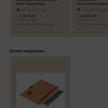
braun Aussenmass:
Druckverschlussbe
235x175x30mm
extra stark
Lieferzeit:
3-4 Tage
Lieferzeit:
3-4 Tage
Innenmass:230x160x20/23mm
stabil
8,90 EUR
18,90 EUR
ab
ab
0,36 EUR pro Stück
0,19 EUR pro Stück
inkl. 19 % MwSt. zzgl.
Versandkosten
inkl. 19 % MwSt. zzgl.
Versand
Zuletzt angesehen