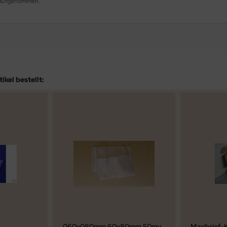
og aufgenommen.
kel bestellt:
060x080mm 60x80mm 50my
Maxibrief-