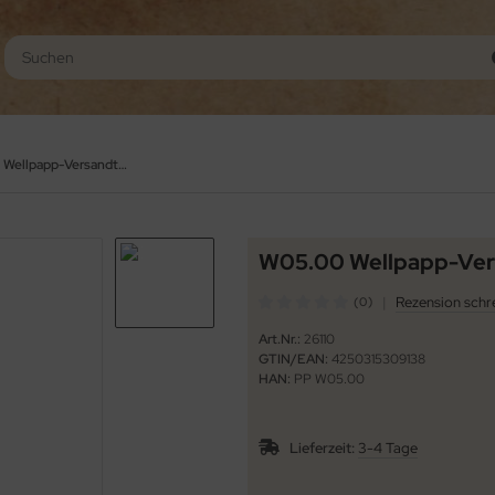
W05.00 Wellpapp-Versandtaschen 220 x 110 x 32 mm quer
W05.00 Wellpapp-Vers
|
Rezension schr
(0)
Art.Nr.:
26110
GTIN/EAN:
4250315309138
HAN:
PP W05.00
Lieferzeit:
3-4 Tage