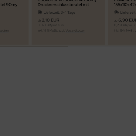
utel 90my
Druckverschlussbeutel mit
155x110x42
Euroloch
Deutsche 
Lieferzeit:
3-4 Tage
Lieferzeit
Büchersend
Staffelprei
2,10 EUR
6,90 EU
ab
ab
0,02 EUR pro Stück
0,28 EUR pro St
kosten
inkl. 19 % MwSt. zzgl.
Versandkosten
inkl. 19 % MwSt. 