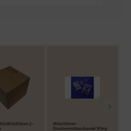
 180x180x150mm 2-
180x250mm
Lu
n
Druckverschlussbeutel 90my
we