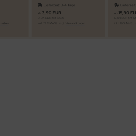
extra stark
Lieferzeit:
3-4 Tage
Lieferzeit
3,90 EUR
15,90 E
ab
ab
0,04 EUR pro Stück
0,64 EUR pro S
kosten
inkl. 19 % MwSt. zzgl.
Versandkosten
inkl. 19 % MwSt. 