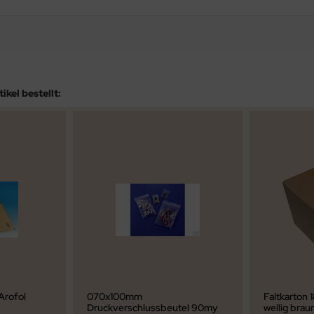
kel bestellt:
Arofol
070x100mm
Faltkarton
Druckverschlussbeutel 90my
wellig brau