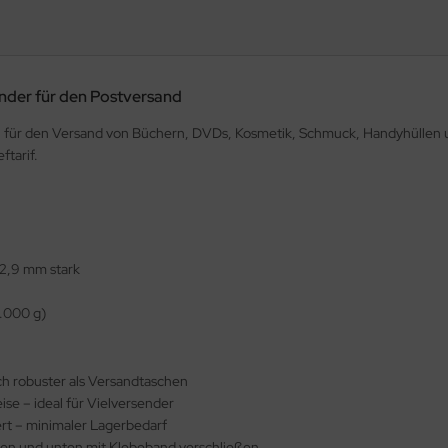
nder für den Postversand
al für den Versand von Büchern, DVDs, Kosmetik, Schmuck, Handyhüllen un
tarif.
. 2,9 mm stark
1.000 g)
ch robuster als Versandtaschen
ise – ideal für Vielversender
ert – minimaler Lagerbedarf
ben und unten mit Klebeband verschließen