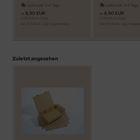
235x175x30mm
Lieferzeit:
3-4 Tage
Lieferzeit:
3-4 Tage
Innenmass:230x160x20/23mm
stabil
8,90 EUR
8,90 EUR
ab
ab
0,36 EUR pro Stück
0,18 EUR pro Stück
inkl. 19 % MwSt. zzgl.
Versandkosten
inkl. 19 % MwSt. zzgl.
Versand
Zuletzt angesehen