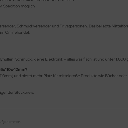
r Spedition möglich
rsender, Schmuckversender und Privatpersonen. Das beliebte Mittelfor
 im Onlinehandel.
üllen, Schmuck, kleine Elektronik – alles was flach ist und unter 1.000 
 155x110x42mm?
x110mm) und bietet mehr Platz für mittelgroße Produkte wie Bücher oder
ger der Stückpreis.
g aufgenommen.