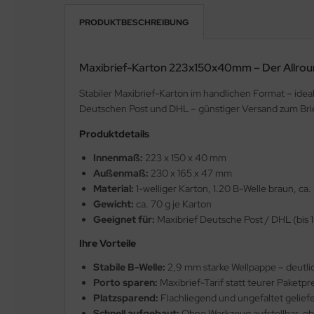
PRODUKTBESCHREIBUNG
Maxibrief-Karton 223x150x40mm – Der Allrou
Stabiler Maxibrief-Karton im handlichen Format – ide
Deutschen Post und DHL – günstiger Versand zum Brief
Produktdetails
Innenmaß:
223 x 150 x 40 mm
Außenmaß:
230 x 165 x 47 mm
Material:
1-welliger Karton, 1.20 B-Welle braun, ca
Gewicht:
ca. 70 g je Karton
Geeignet für:
Maxibrief Deutsche Post / DHL (bis 
Ihre Vorteile
Stabile B-Welle:
2,9 mm starke Wellpappe – deutli
Porto sparen:
Maxibrief-Tarif statt teurer Paketpre
Platzsparend:
Flachliegend und ungefaltet gelief
Schnell aufgebaut:
Ohne Werkzeug aufstellbar, o