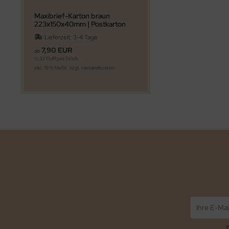
Maxibrief-Karton braun
223x150x40mm | Postkarton
DHL Deutsche Post
Lieferzeit:
3-4 Tage
Warensendung Büchersendung
| ab 25 Stk. Staffelpreise
7,90 EUR
ab
0,32 EUR pro Stück
inkl. 19 % MwSt. zzgl.
Versandkosten