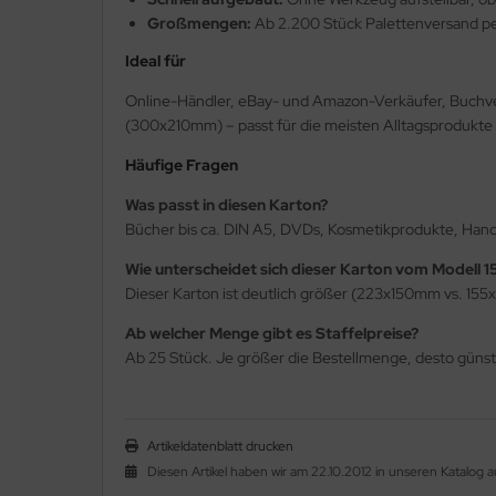
Großmengen:
Ab 2.200 Stück Palettenversand pe
Ideal für
Online-Händler, eBay- und Amazon-Verkäufer, Buchve
(300x210mm) – passt für die meisten Alltagsprodukte
Häufige Fragen
Was passt in diesen Karton?
Bücher bis ca. DIN A5, DVDs, Kosmetikprodukte, Handyh
Wie unterscheidet sich dieser Karton vom Modell
Dieser Karton ist deutlich größer (223x150mm vs. 155
Ab welcher Menge gibt es Staffelpreise?
Ab 25 Stück. Je größer die Bestellmenge, desto günsti
Artikeldatenblatt drucken
Diesen Artikel haben wir am 22.10.2012 in unseren Katalo