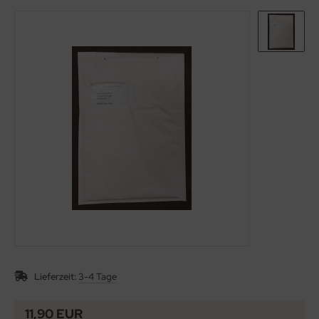
 2-WELLIG 100-499MM
 2-WELLIG 500-699MM
 2-WELLIG 700-1200
Lieferzeit:
3-4 Tage
11,90 EUR