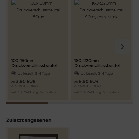
100x150mm
160x220mm
Druckverschlussbeutel
Druckverschlussbeutel
50my
90my extra stark
Lieferzeit:
3-4 Tage
Lieferzeit:
3-4 Tage
3,90 EUR
8,90 EUR
ab
ab
0,04 EUR pro Stück
0,09 EUR pro Stück
0
inkl. 19 % MwSt. zzgl.
Versandkosten
inkl. 19 % MwSt. zzgl.
Versandkosten
i
Zuletzt angesehen