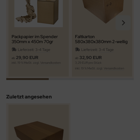
Packpapier im Spender
Faltkarton
350mm x 450m 70gr
580x380x380mm 2-wellig
Papier
braun
Lieferzeit:
3-4 Tage
Lieferzeit:
3-4 Tage
29,90 EUR
32,90 EUR
ab
ab
inkl. 19 % MwSt. zzgl.
Versandkosten
3,29 EUR pro Stück
1
inkl. 19 % MwSt. zzgl.
Versandkosten
i
Zuletzt angesehen