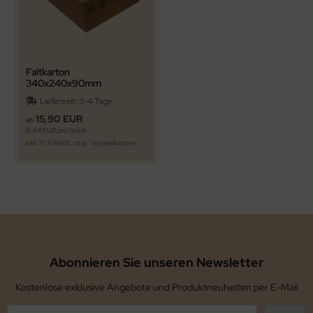
Faltkarton
340x240x90mm
(Postmass:
Lieferzeit:
3-4 Tage
350x250x100mm) 1-wellig
braun
15,90 EUR
ab
0,64 EUR pro Stück
inkl. 19 % MwSt. zzgl.
Versandkosten
Abonnieren Sie unseren Newsletter
Kostenlose exklusive Angebote und Produktneuheiten per E-Mail