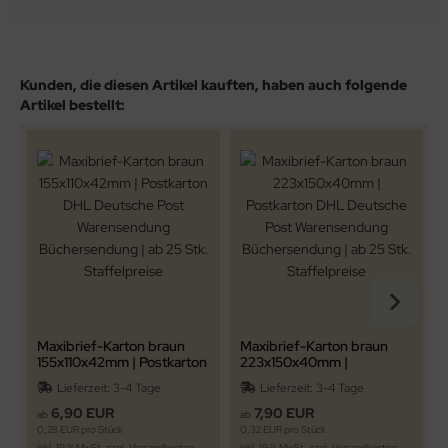
Kunden, die diesen Artikel kauften, haben auch folgende
Artikel bestellt:
Maxibrief-Karton braun
Maxibrief-Karton braun
155x110x42mm | Postkarton
223x150x40mm |
DHL Deutsche Post
Postkarton DHL Deutsche
Lieferzeit:
3-4 Tage
Lieferzeit:
3-4 Tage
Warensendung
Post Warensendung
Büchersendung | ab 25
Büchersendung | ab 25
6,90 EUR
7,90 EUR
ab
ab
Stk. Staffelpreise
Stk. Staffelpreise
0,28 EUR pro Stück
0,32 EUR pro Stück
0
inkl. 19 % MwSt. zzgl.
Versandkosten
inkl. 19 % MwSt. zzgl.
Versandkosten
i