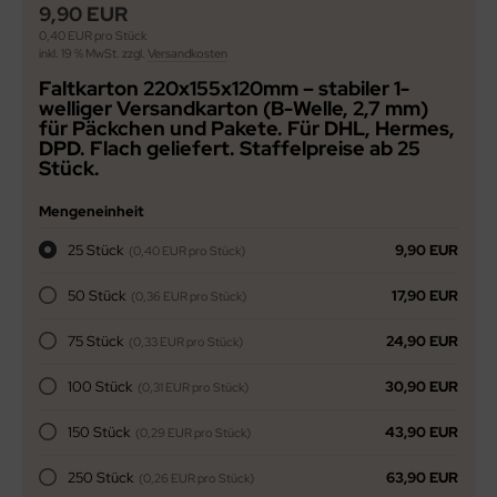
9,90 EUR
0,40 EUR pro Stück
inkl. 19 % MwSt. zzgl.
Versandkosten
Faltkarton 220x155x120mm
– stabiler 1-
welliger Versandkarton (B-Welle, 2,7 mm)
für Päckchen und Pakete. Für DHL, Hermes,
DPD. Flach geliefert. Staffelpreise ab 25
Stück.
Mengeneinheit
25 Stück
9,90 EUR
(0,40 EUR pro Stück)
50 Stück
17,90 EUR
(0,36 EUR pro Stück)
75 Stück
24,90 EUR
(0,33 EUR pro Stück)
100 Stück
30,90 EUR
(0,31 EUR pro Stück)
150 Stück
43,90 EUR
(0,29 EUR pro Stück)
250 Stück
63,90 EUR
(0,26 EUR pro Stück)