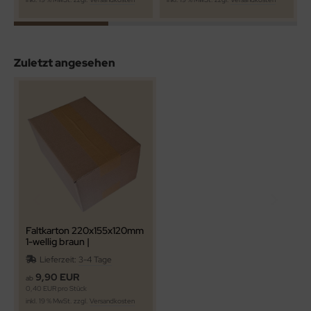
Zuletzt angesehen
Faltkarton 220x155x120mm
1-wellig braun |
Versandkarton Päckchen
Lieferzeit:
3-4 Tage
DHL Hermes DPD |
Paketkarton ab 25 Stk.
9,90 EUR
ab
0,40 EUR pro Stück
inkl. 19 % MwSt. zzgl.
Versandkosten