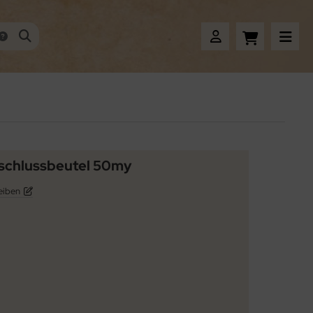
chlussbeutel 50my
eiben