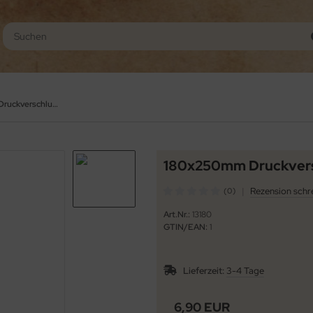
180x250mm Druckverschlussbeutel 50my
180x250mm Druckvers
|
Rezension schr
(0)
Art.Nr.:
13180
GTIN/EAN:
1
Lieferzeit:
3-4 Tage
6,90 EUR