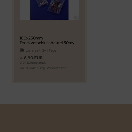
180x250mm
Druckverschlussbeutel 50my
Lieferzeit:
3-4 Tage
6,90 EUR
ab
0,07 EUR pro Stück
inkl. 19 % MwSt. zzgl.
Versandkosten