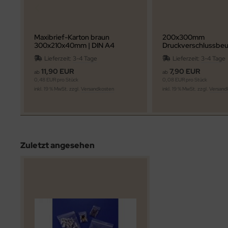
Maxibrief-Karton braun
200x300mm
300x210x40mm | DIN A4
Druckverschlussbe
Postkarton Deutsche Post DHL
Lieferzeit:
3-4 Tage
Lieferzeit:
3-4 Tage
Warensendung | ab 25 Stk.
Staffelpreise
11,90 EUR
7,90 EUR
ab
ab
0,48 EUR pro Stück
0,08 EUR pro Stück
inkl. 19 % MwSt. zzgl.
Versandkosten
inkl. 19 % MwSt. zzgl.
Versand
Zuletzt angesehen