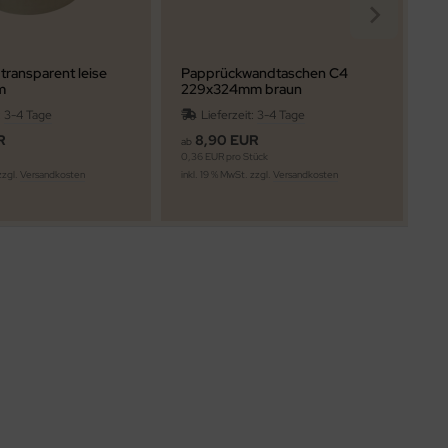
transparent leise
Papprückwandtaschen C4
Lu
m
229x324mm braun
go
:
3-4 Tage
Lieferzeit:
3-4 Tage
R
8,90 EUR
ab
ab
m
0,36 EUR pro Stück
0,3
zzgl.
Versandkosten
inkl. 19 % MwSt. zzgl.
Versandkosten
ink