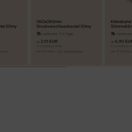
060x080mm
Klebeband 
utel 50my
Druckverschlussbeutel 50my
50mmx66
Lieferzeit:
3-4 Tage
Lieferzeit
2,10 EUR
6,90 EU
ab
ab
0,02 EUR pro Stück
0,03 EUR pro 
kosten
inkl. 19 % MwSt. zzgl.
Versandkosten
inkl. 19 % MwSt. 